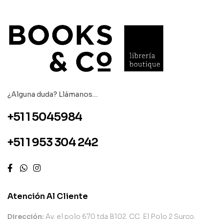
¿Alguna duda? Llámanos…
+51 1 5045984
+51 1 953 304 242
Atención Al Cliente
Dirección:
Av. el polo 670 tda B102. CC. El Polo 2 Surco.