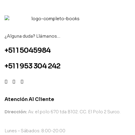
¿Alguna duda? Llámanos…
+51 1 5045984
+51 1 953 304 242
Atención Al Cliente
Dirección:
Av. el polo 670 tda B102. CC. El Polo 2 Surco.
Lunes – Sábados: 8:00-20:00