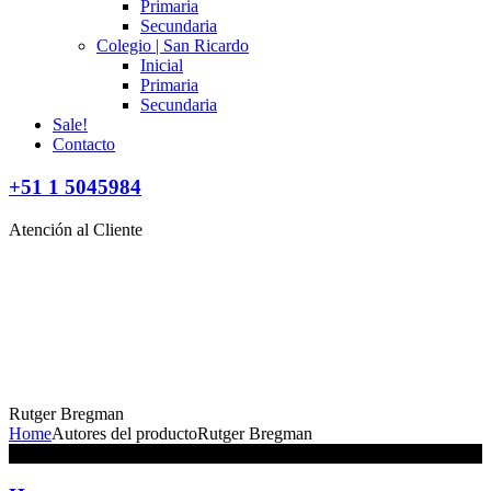
Primaria
Secundaria
Colegio | San Ricardo
Inicial
Primaria
Secundaria
Sale!
Contacto
+51 1 5045984
Atención al Cliente
Rutger Bregman
Home
Autores del producto
Rutger Bregman
No se han encontrado productos que coincidan con tu selección.