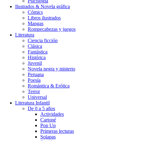
Psicología
Ilustrados & Novela gráfica
Cómics
Libros ilustrados
Mangas
Rompecabezas y juegos
Literatura
Ciencia ficción
Clásica
Fantástica
Histórica
Juvenil
Novela negra y misterio
Peruana
Poesía
Romántica & Erótica
Terror
Universal
Literatura Infantil
De 0 a 5 años
Actividades
Cartoné
Pop Up
Primeras lecturas
Solapas