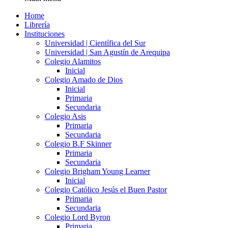
Home
Librería
Instituciones
Universidad | Científica del Sur
Universidad | San Agustín de Arequipa
Colegio Alamitos
Inicial
Colegio Amado de Dios
Inicial
Primaria
Secundaria
Colegio Asis
Primaria
Secundaria
Colegio B.F Skinner
Primaria
Secundaria
Colegio Brigham Young Learner
Inicial
Colegio Católico Jesús el Buen Pastor
Primaria
Secundaria
Colegio Lord Byron
Primaria