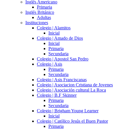
Inglés Americano
Primaria
Inglés Británico
Adultas
Instituciones
Colegio | Alamitos
Inicial
Colegio | Amado de Dios
Inicial
Primaria
Secundaria
Colegio | Apostol San Pedro
Colegio | Asis
Primaria
Secundaria
Colegio | Asis Franciscanas
Colegio | Asociacion Cristiana de Jovenes
Colegio | Asociación cultural La Roca
Colegio | B.F Skinner
Primaria
Secundaria
Colegio | Brigham Young Learner
Inicial
Colegio | Católico Jesús el Buen Pastor
Primaria