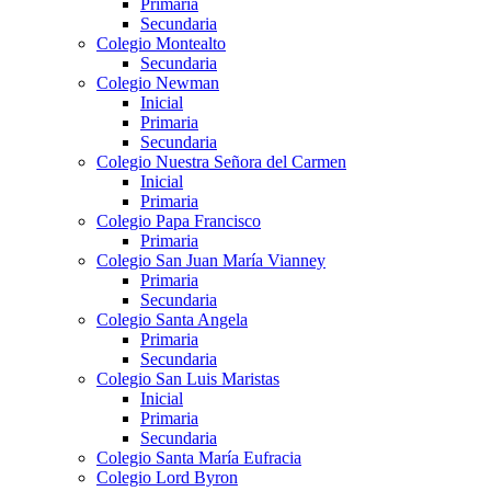
Primaria
Secundaria
Colegio Montealto
Secundaria
Colegio Newman
Inicial
Primaria
Secundaria
Colegio Nuestra Señora del Carmen
Inicial
Primaria
Colegio Papa Francisco
Primaria
Colegio San Juan María Vianney
Primaria
Secundaria
Colegio Santa Angela
Primaria
Secundaria
Colegio San Luis Maristas
Inicial
Primaria
Secundaria
Colegio Santa María Eufracia
Colegio Lord Byron