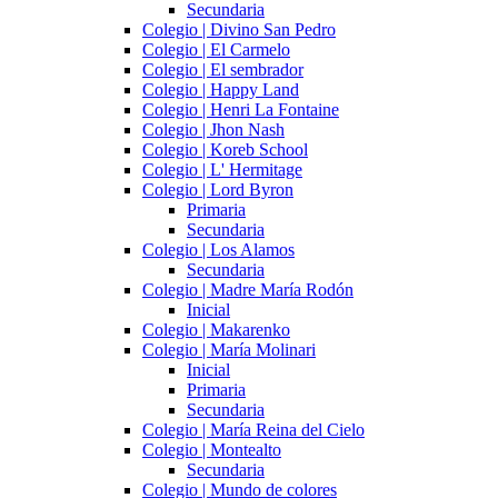
Secundaria
Colegio | Divino San Pedro
Colegio | El Carmelo
Colegio | El sembrador
Colegio | Happy Land
Colegio | Henri La Fontaine
Colegio | Jhon Nash
Colegio | Koreb School
Colegio | L' Hermitage
Colegio | Lord Byron
Primaria
Secundaria
Colegio | Los Alamos
Secundaria
Colegio | Madre María Rodón
Inicial
Colegio | Makarenko
Colegio | María Molinari
Inicial
Primaria
Secundaria
Colegio | María Reina del Cielo
Colegio | Montealto
Secundaria
Colegio | Mundo de colores