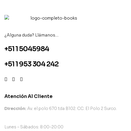
¿Alguna duda? Llámanos…
+51 1 5045984
+51 1 953 304 242
Atención Al Cliente
Dirección:
Av. el polo 670 tda B102. CC. El Polo 2 Surco.
Lunes – Sábados: 8:00-20:00