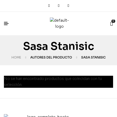
0
Sasa Stanisic
HOME
AUTORES DEL PRODUCTO
SASA STANISIC
No se han encontrado productos que coincidan con tu
selección.