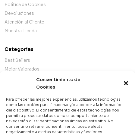
Política de Cookies
Devoluciones
Atención al Cliente
Nuestra Tienda
Categorías
Best Sellers
Mejor Valorados
Top de la Semana
Consentimiento de
Libros en Oferta
Cookies
Novedades
Para ofrecer las mejores experiencias, utilizamos tecnologías
como las cookies para almacenar y/o acceder a la información
del dispositivo. El consentimiento de estas tecnologías nos
permitirá procesar datos como el comportamiento de
navegación o las identificaciones únicas en este sitio. No
Copyright © 2025 Books & Co. Todos los derechos
consentir o retirar el consentimiento, puede afectar
reservados.
negativamente a ciertas características y funciones.