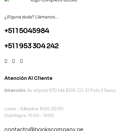
¿Alguna duda? Llámanos…
+51 1 5045984
+51 1 953 304 242
Atención Al Cliente
Dirección:
Av. el polo 670 tda B102. CC. El Polo 2 Surco.
Lunes – Sábados: 8:00-20:00
Domingos: 10:00 – 19:00
contacto@bookscompany.pe