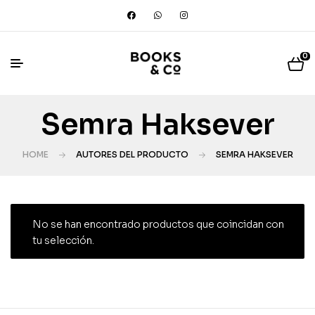
0
Semra Haksever
HOME
AUTORES DEL PRODUCTO
SEMRA HAKSEVER
No se han encontrado productos que coincidan con
tu selección.