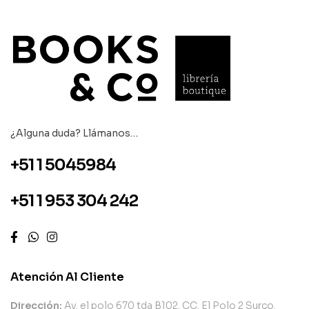
¿Alguna duda? Llámanos…
+51 1 5045984
+51 1 953 304 242
Atención Al Cliente
Dirección:
Av. el polo 670 tda B102. CC. El Polo 2 Surco.