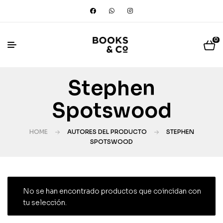
0
Stephen
Spotswood
HOME
AUTORES DEL PRODUCTO
STEPHEN
SPOTSWOOD
No se han encontrado productos que coincidan con
tu selección.