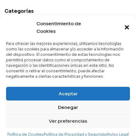
Categorías
Best Sellers
Consentimiento de
Mejor Valorados
Cookies
Top de la Semana
Para ofrecer las mejores experiencias, utilizamos tecnologías
Libros en Oferta
como las cookies para almacenar y/o acceder a la información
del dispositivo. El consentimiento de estas tecnologías nos
Novedades
permitirá procesar datos como el comportamiento de
navegación o las identificaciones únicas en este sitio. No
consentir o retirar el consentimiento, puede afectar
negativamente a ciertas características y funciones.
Copyright © 2025 Books & Co. Todos los derechos
Aceptar
reservados.
Denegar
Contáctanos
Ver preferencias
Política de Cookies
Política de Privacidad y Seguridad
Aviso Legal