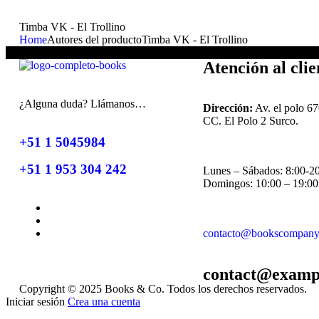
Timba VK - El Trollino
Home
Autores del producto
Timba VK - El Trollino
No se han encontrado productos que coincidan con tu selección.
Atención al clie
¿Alguna duda? Llámanos…
Dirección:
Av. el polo 67
CC. El Polo 2 Surco.
+51 1 5045984
+51 1 953 304 242
Lunes – Sábados: 8:00-2
Domingos: 10:00 – 19:00
contacto@bookscompany
contact@examp
Copyright © 2025 Books & Co. Todos los derechos reservados.
Iniciar sesión
Crea una cuenta