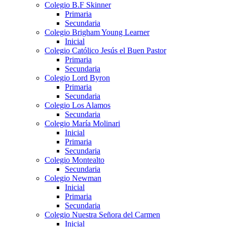
Colegio B.F Skinner
Primaria
Secundaria
Colegio Brigham Young Learner
Inicial
Colegio Católico Jesús el Buen Pastor
Primaria
Secundaria
Colegio Lord Byron
Primaria
Secundaria
Colegio Los Alamos
Secundaria
Colegio María Molinari
Inicial
Primaria
Secundaria
Colegio Montealto
Secundaria
Colegio Newman
Inicial
Primaria
Secundaria
Colegio Nuestra Señora del Carmen
Inicial