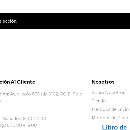
elección.
ción Al Cliente
Nosotros
Sobre Nosotros
ción:
Av. el polo 670 tda B102. CC. El Polo
o.
Tiendas
Métodos de Envío
Métodos de Pago
 – Sábados: 8:00-20:00
gos: 10:00 – 19:00