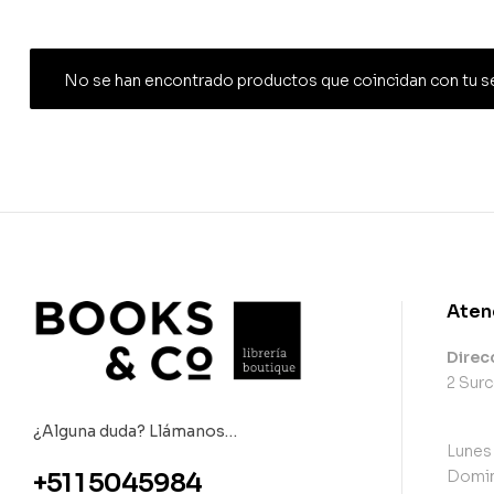
No se han encontrado productos que coincidan con tu s
Aten
Direc
2 Surc
¿Alguna duda? Llámanos…
Lunes
Domin
+51 1 5045984