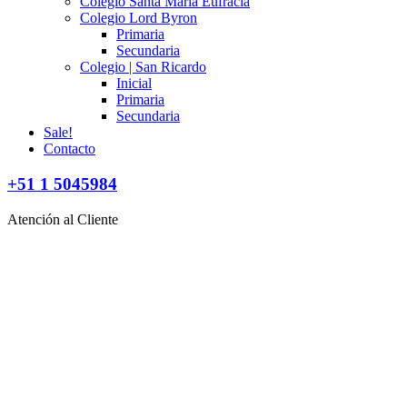
Colegio Santa María Eufracia
Colegio Lord Byron
Primaria
Secundaria
Colegio | San Ricardo
Inicial
Primaria
Secundaria
Sale!
Contacto
+51 1 5045984
Atención al Cliente