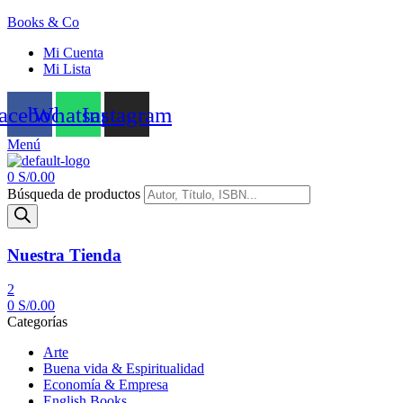
Books & Co
Mi Cuenta
Mi Lista
acebook
Whatsapp
Instagram
Menú
0
S/
0.00
Búsqueda de productos
Nuestra Tienda
2
0
S/
0.00
Categorías
Arte
Buena vida & Espiritualidad
Economía & Empresa
English Books