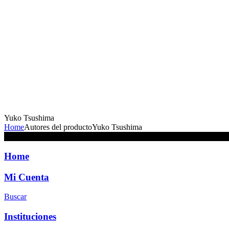
Yuko Tsushima
Home
Autores del producto
Yuko Tsushima
No se han encontrado productos que coincidan con tu selección.
Home
Mi Cuenta
Buscar
Instituciones