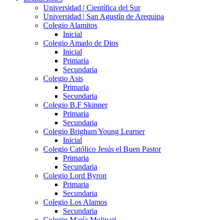
Universidad | Científica del Sur
Universidad | San Agustín de Arequipa
Colegio Alamitos
Inicial
Colegio Amado de Dios
Inicial
Primaria
Secundaria
Colegio Asis
Primaria
Secundaria
Colegio B.F Skinner
Primaria
Secundaria
Colegio Brigham Young Learner
Inicial
Colegio Católico Jesús el Buen Pastor
Primaria
Secundaria
Colegio Lord Byron
Primaria
Secundaria
Colegio Los Alamos
Secundaria
Colegio María Molinari