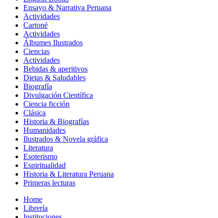
Ensayo & Narrativa Peruana
Actividades
Cartoné
Actividades
Álbumes Ilustrados
Ciencias
Actividades
Bebidas & aperitivos
Dietas & Saludables
Biografía
Divulgación Científica
Ciencia ficción
Clásica
Historia & Biografías
Humanidades
Ilustrados & Novela gráfica
Literatura
Esoterismo
Espiritualidad
Historia & Literatura Peruana
Primeras lecturas
Home
Librería
Instituciones