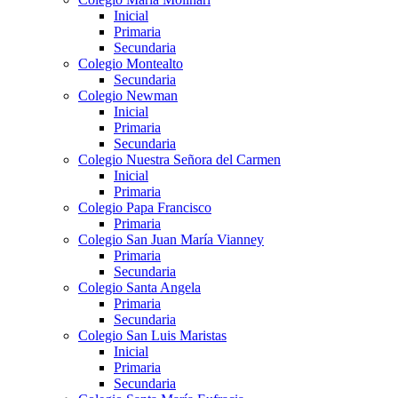
Inicial
Primaria
Secundaria
Colegio Montealto
Secundaria
Colegio Newman
Inicial
Primaria
Secundaria
Colegio Nuestra Señora del Carmen
Inicial
Primaria
Colegio Papa Francisco
Primaria
Colegio San Juan María Vianney
Primaria
Secundaria
Colegio Santa Angela
Primaria
Secundaria
Colegio San Luis Maristas
Inicial
Primaria
Secundaria