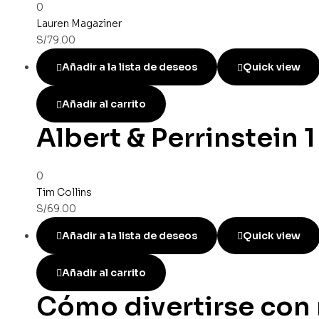
0
Lauren Magaziner
S/
79.00
Añadir a la lista de deseos
Quick view
Añadir al carrito
Albert & Perrinstein 1
0
Tim Collins
S/
69.00
Añadir a la lista de deseos
Quick view
Añadir al carrito
Cómo divertirse con 