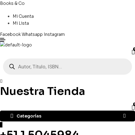
Books & Co
Mi Cuenta
Mi Lista
Facebook
Whatsapp
Instagram
Búsqueda
de
productos
Nuestra Tienda
Categorías
+51 1 5045984