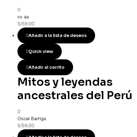
0
vv. aa.
S/
59.00
Añadir a la lista de deseos
Quick view
Añadir al carrito
Mitos y leyendas
ancestrales del Perú
0
Oscar Barriga
S/
59.00