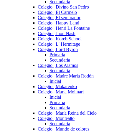
Secundaria
Colegio | Divino San Pedro
Colegio | El Carmelo
Colegio | El sembrador
Colegio | Happy Land
Colegio | Henri La Fontaine
Colegio | Jhon Nash
Colegio | Koreb School
Colegio | L' Hermitage
Colegio | Lord Byron
Primaria
Secundaria
Colegio | Los Alamos
Secundaria
Colegio | Madre María Rodón
Inicial
Colegio | Makarenko
Colegio | María Molinari
Inicial
Primaria
Secundaria
Colegio | María Reina del Cielo
Colegio | Montealto
Secundaria
Colegio | Mundo de colores