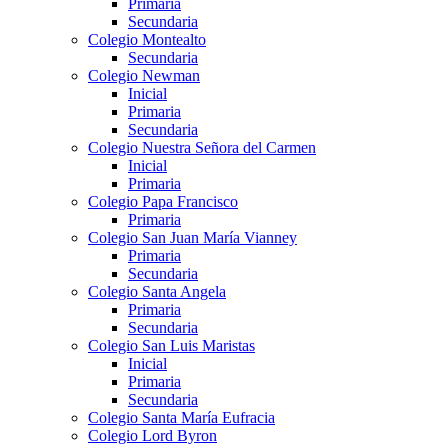
Primaria
Secundaria
Colegio Montealto
Secundaria
Colegio Newman
Inicial
Primaria
Secundaria
Colegio Nuestra Señora del Carmen
Inicial
Primaria
Colegio Papa Francisco
Primaria
Colegio San Juan María Vianney
Primaria
Secundaria
Colegio Santa Angela
Primaria
Secundaria
Colegio San Luis Maristas
Inicial
Primaria
Secundaria
Colegio Santa María Eufracia
Colegio Lord Byron