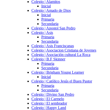
Colegio | Alamitos
Inicial
Colegio | Amado de Dios
Inicial
Primaria
Secundaria
Colegio | Apostol San Pedro
Colegio | Asis
Primaria
Secundaria
Colegio | Asis Franciscanas
Colegio | Asociacion Cristiana de Jovenes
Colegio | Asociación cultural La Roca
Colegio | B.F Skinner
Primaria
Secundaria
Colegio | Brigham Young Learner
Inicial
Colegio | Católico Jesús el Buen Pastor
Primaria
Secundaria
Colegio | Divino San Pedro
Colegio | El Carmelo
Colegio | El sembrador
Colegio | Happy Land