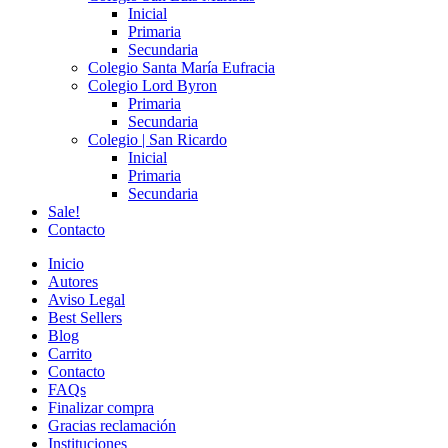
Inicial
Primaria
Secundaria
Colegio Santa María Eufracia
Colegio Lord Byron
Primaria
Secundaria
Colegio | San Ricardo
Inicial
Primaria
Secundaria
Sale!
Contacto
Inicio
Autores
Aviso Legal
Best Sellers
Blog
Carrito
Contacto
FAQs
Finalizar compra
Gracias reclamación
Instituciones