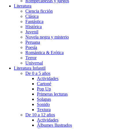
Rompecabezas y juegos
Literatura
Ciencia ficción
Clásica
Fantástica
Histórica
Juvenil
Novela negra y misterio
Peruana
Poesía
Romántica & Erótica
Terror
Universal
Literatura Infantil
De 0 a 5 años
Actividades
Cartoné
Pop Up
Primeras lecturas
Solapas
Sonido
Textura
De 10 a 12 años
Actividades
Álbumes Ilustrados