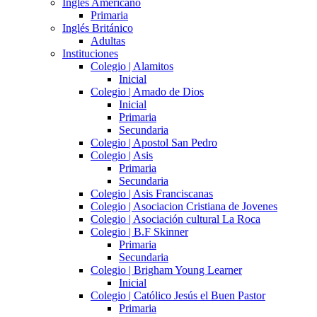
Inglés Americano
Primaria
Inglés Británico
Adultas
Instituciones
Colegio | Alamitos
Inicial
Colegio | Amado de Dios
Inicial
Primaria
Secundaria
Colegio | Apostol San Pedro
Colegio | Asis
Primaria
Secundaria
Colegio | Asis Franciscanas
Colegio | Asociacion Cristiana de Jovenes
Colegio | Asociación cultural La Roca
Colegio | B.F Skinner
Primaria
Secundaria
Colegio | Brigham Young Learner
Inicial
Colegio | Católico Jesús el Buen Pastor
Primaria