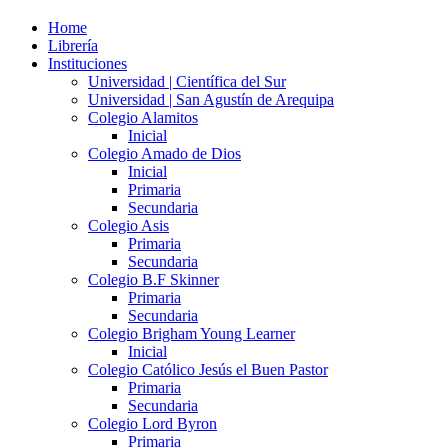
Home
Librería
Instituciones
Universidad | Científica del Sur
Universidad | San Agustín de Arequipa
Colegio Alamitos
Inicial
Colegio Amado de Dios
Inicial
Primaria
Secundaria
Colegio Asis
Primaria
Secundaria
Colegio B.F Skinner
Primaria
Secundaria
Colegio Brigham Young Learner
Inicial
Colegio Católico Jesús el Buen Pastor
Primaria
Secundaria
Colegio Lord Byron
Primaria