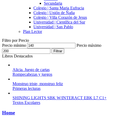
Secundaria
Colegio | Santa Maria Eufracia
Colegio | Unión de Ñaña
Colegio | Villa Corazón de Jesus
Universidad | Científica del Sur
Universidad | San Pablo
Plan Lector
Filtro por Precio
Precio mínimo
Precio máximo
Filtrar
Libros Destacados
Alicia. Juego de cartas
Rompecabezas y juegos
Monstruo triste, monstruo feliz
Primeras lecturas
SHINING LIGHTS SBK W/INTERACT EBK L7 C1+
Textos Escolares
Home