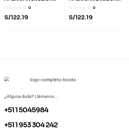
GUESS WHAT UPD
GUESS WHAT UPD
0
0
WORKBOOK W DG
WORKBOOK W DG
S/
122.19
S/
122.19
PAC3
PAC2
¿Alguna duda? Llámanos…
+51 1 5045984
+51 1 953 304 242