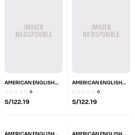
AMERICAN ENGLISH
AMERICAN ENGLISH
GUESS WHAT UPD
GUESS WHAT UPD
0
0
WORKBOOK W DG
WORKBOOK W DG
S/
122.19
S/
122.19
PAC5
PAC4
AMERICAN ENGLISH
AMERICAN ENGLISH