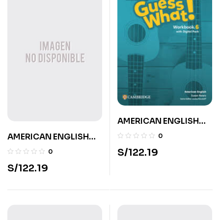
AMERICAN ENGLISH
GUESS WHAT UPD
AMERICAN ENGLISH
0
WORKBOOK W DG
GUESS WHAT UPD
S/
122.19
0
PAC6
WORKBOOK W DG
S/
122.19
PAC1