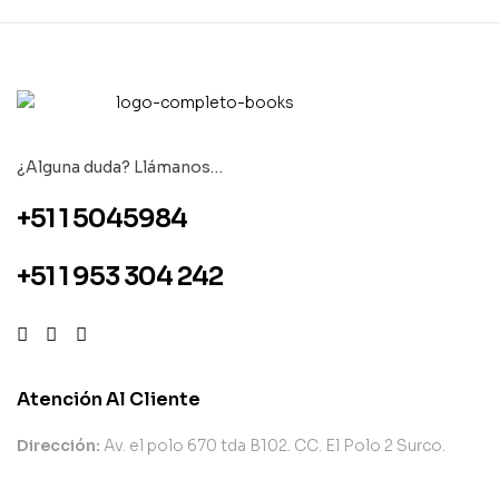
¿Alguna duda? Llámanos…
+51 1 5045984
+51 1 953 304 242
Atención Al Cliente
Dirección:
Av. el polo 670 tda B102. CC. El Polo 2 Surco.