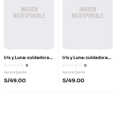
Iris y Luna: cuidadoras
Iris y Luna: cuidadoras
de cachorritos
de cachorritos
0
0
mágicos 1 – ¡Un cole
mágicos 2 – ¡Pociones
Aurora Quirón
Aurora Quirón
lleno de magia!
a montones!
S/
49.00
S/
49.00