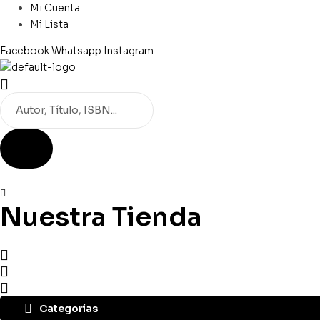
Mi Cuenta
Mi Lista
Facebook
Whatsapp
Instagram
Búsqueda
de
productos
Nuestra Tienda
Categorías