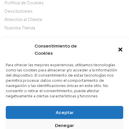
Política de Cookies
Devoluciones
Atención al Cliente
Nuestra Tienda
Categorías
Consentimiento de
Cookies
Best Sellers
Mejor Valorados
Para ofrecer las mejores experiencias, utilizamos tecnologías
como las cookies para almacenar y/o acceder a la información
Top de la Semana
del dispositivo. El consentimiento de estas tecnologías nos
permitirá procesar datos como el comportamiento de
Libros en Oferta
navegación o las identificaciones únicas en este sitio. No
Novedades
consentir o retirar el consentimiento, puede afectar
negativamente a ciertas características y funciones.
Aceptar
Copyright © 2025 Books & Co. Todos los derechos
reservados.
Denegar