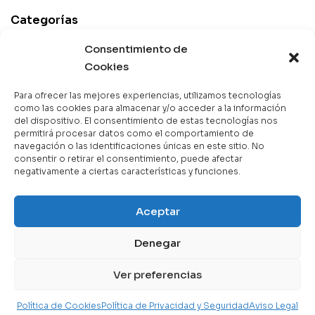
Categorías
Best Sellers
Consentimiento de
Cookies
Mejor Valorados
Top de la Semana
Para ofrecer las mejores experiencias, utilizamos tecnologías
Libros en Oferta
como las cookies para almacenar y/o acceder a la información
del dispositivo. El consentimiento de estas tecnologías nos
Novedades
permitirá procesar datos como el comportamiento de
navegación o las identificaciones únicas en este sitio. No
consentir o retirar el consentimiento, puede afectar
negativamente a ciertas características y funciones.
Copyright © 2025 Books & Co. Todos los derechos
Aceptar
reservados.
Denegar
Contáctanos
Ver preferencias
Política de Cookies
Política de Privacidad y Seguridad
Aviso Legal
Home
Mi Cuenta
Instituciones
Buscar