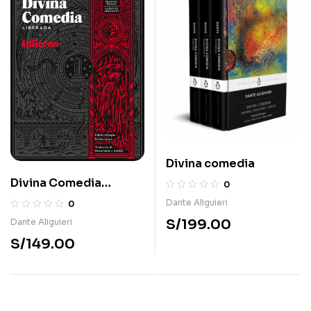
Divina comedia
Divina Comedia
0
Liberada: Infierno
Dante Aliguieri
0
S/
199.00
Dante Aliguieri
S/
149.00