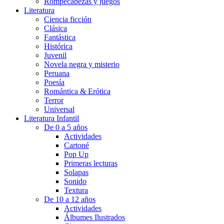
Rompecabezas y juegos
Literatura
Ciencia ficción
Clásica
Fantástica
Histórica
Juvenil
Novela negra y misterio
Peruana
Poesía
Romántica & Erótica
Terror
Universal
Literatura Infantil
De 0 a 5 años
Actividades
Cartoné
Pop Up
Primeras lecturas
Solapas
Sonido
Textura
De 10 a 12 años
Actividades
Álbumes Ilustrados