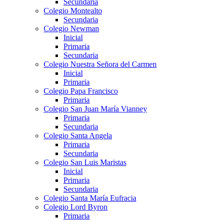
Secundaria
Colegio Montealto
Secundaria
Colegio Newman
Inicial
Primaria
Secundaria
Colegio Nuestra Señora del Carmen
Inicial
Primaria
Colegio Papa Francisco
Primaria
Colegio San Juan María Vianney
Primaria
Secundaria
Colegio Santa Angela
Primaria
Secundaria
Colegio San Luis Maristas
Inicial
Primaria
Secundaria
Colegio Santa María Eufracia
Colegio Lord Byron
Primaria