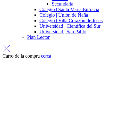
Secundaria
Colegio | Santa Maria Eufracia
Colegio | Unión de Ñaña
Colegio | Villa Corazón de Jesus
Universidad | Científica del Sur
Universidad | San Pablo
Plan Lector
Carro de la compra
cerca