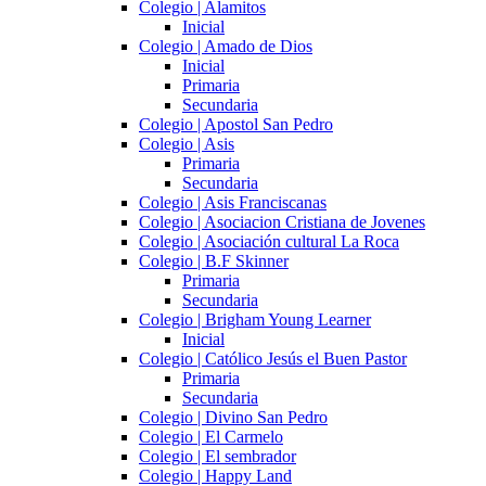
Colegio | Alamitos
Inicial
Colegio | Amado de Dios
Inicial
Primaria
Secundaria
Colegio | Apostol San Pedro
Colegio | Asis
Primaria
Secundaria
Colegio | Asis Franciscanas
Colegio | Asociacion Cristiana de Jovenes
Colegio | Asociación cultural La Roca
Colegio | B.F Skinner
Primaria
Secundaria
Colegio | Brigham Young Learner
Inicial
Colegio | Católico Jesús el Buen Pastor
Primaria
Secundaria
Colegio | Divino San Pedro
Colegio | El Carmelo
Colegio | El sembrador
Colegio | Happy Land