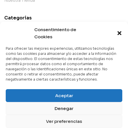
Nuestra Tienda
Categorías
Best Sellers
Consentimiento de
Cookies
Mejor Valorados
Top de la Semana
Para ofrecer las mejores experiencias, utilizamos tecnologías
Libros en Oferta
como las cookies para almacenar y/o acceder a la información
del dispositivo. El consentimiento de estas tecnologías nos
Novedades
permitirá procesar datos como el comportamiento de
navegación o las identificaciones únicas en este sitio. No
consentir o retirar el consentimiento, puede afectar
negativamente a ciertas características y funciones.
Copyright © 2025 Books & Co. Todos los derechos
Aceptar
reservados.
Denegar
Contáctanos
Ver preferencias