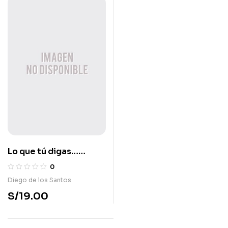
Lo que tú digas…
Querido Dios
0
Diego de los Santos
S/
19.00