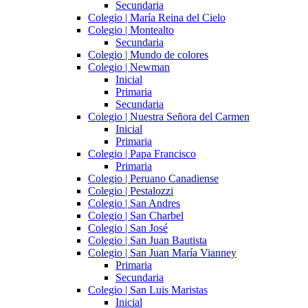
Secundaria
Colegio | María Reina del Cielo
Colegio | Montealto
Secundaria
Colegio | Mundo de colores
Colegio | Newman
Inicial
Primaria
Secundaria
Colegio | Nuestra Señora del Carmen
Inicial
Primaria
Colegio | Papa Francisco
Primaria
Colegio | Peruano Canadiense
Colegio | Pestalozzi
Colegio | San Andres
Colegio | San Charbel
Colegio | San José
Colegio | San Juan Bautista
Colegio | San Juan María Vianney
Primaria
Secundaria
Colegio | San Luis Maristas
Inicial