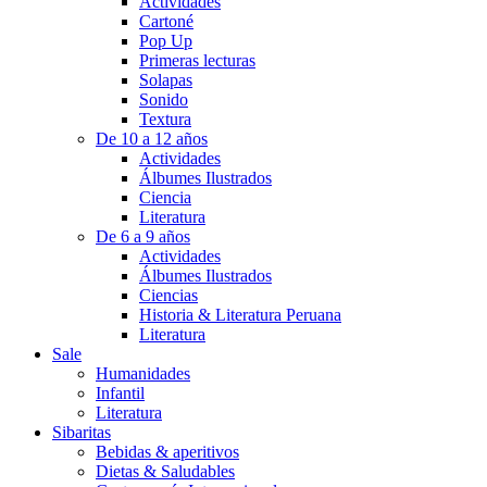
Actividades
Cartoné
Pop Up
Primeras lecturas
Solapas
Sonido
Textura
De 10 a 12 años
Actividades
Álbumes Ilustrados
Ciencia
Literatura
De 6 a 9 años
Actividades
Álbumes Ilustrados
Ciencias
Historia & Literatura Peruana
Literatura
Sale
Humanidades
Infantil
Literatura
Sibaritas
Bebidas & aperitivos
Dietas & Saludables