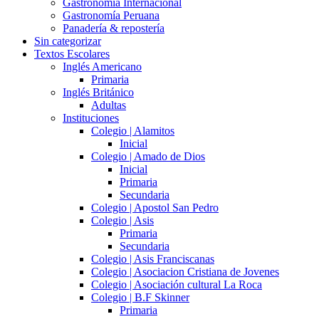
Gastronomía Internacional
Gastronomía Peruana
Panadería & repostería
Sin categorizar
Textos Escolares
Inglés Americano
Primaria
Inglés Británico
Adultas
Instituciones
Colegio | Alamitos
Inicial
Colegio | Amado de Dios
Inicial
Primaria
Secundaria
Colegio | Apostol San Pedro
Colegio | Asis
Primaria
Secundaria
Colegio | Asis Franciscanas
Colegio | Asociacion Cristiana de Jovenes
Colegio | Asociación cultural La Roca
Colegio | B.F Skinner
Primaria