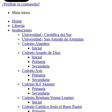
¿Perdiste tu contraseña?
Main menu
Home
Librería
Instituciones
Universidad | Científica del Sur
Universidad | San Agustín de Arequipa
Colegio Alamitos
Inicial
Colegio Amado de Dios
Inicial
Primaria
Secundaria
Colegio Asis
Primaria
Secundaria
Colegio B.F Skinner
Primaria
Secundaria
Colegio Brigham Young Learner
Inicial
Colegio Católico Jesús el Buen Pastor
Primaria