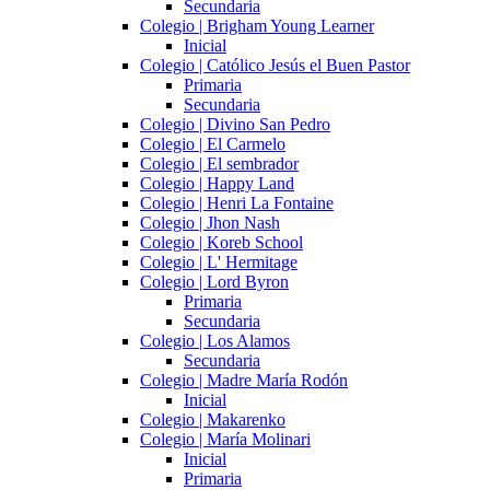
Secundaria
Colegio | Brigham Young Learner
Inicial
Colegio | Católico Jesús el Buen Pastor
Primaria
Secundaria
Colegio | Divino San Pedro
Colegio | El Carmelo
Colegio | El sembrador
Colegio | Happy Land
Colegio | Henri La Fontaine
Colegio | Jhon Nash
Colegio | Koreb School
Colegio | L' Hermitage
Colegio | Lord Byron
Primaria
Secundaria
Colegio | Los Alamos
Secundaria
Colegio | Madre María Rodón
Inicial
Colegio | Makarenko
Colegio | María Molinari
Inicial
Primaria