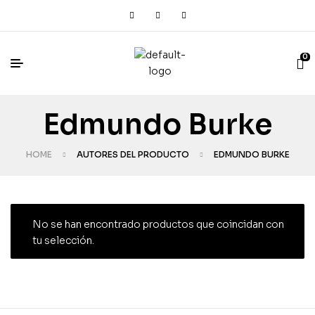
0
Edmundo Burke
HOME
AUTORES DEL PRODUCTO
EDMUNDO BURKE
No se han encontrado productos que coincidan con
tu selección.