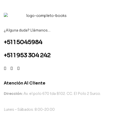
¿Alguna duda? Llámanos…
+51 1 5045984
+51 1 953 304 242
Atención Al Cliente
Dirección:
Av. el polo 670 tda B102. CC. El Polo 2 Surco.
Lunes – Sábados: 8:00-20:00