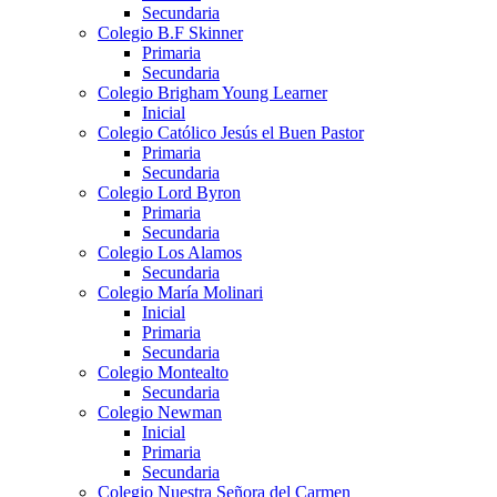
Secundaria
Colegio B.F Skinner
Primaria
Secundaria
Colegio Brigham Young Learner
Inicial
Colegio Católico Jesús el Buen Pastor
Primaria
Secundaria
Colegio Lord Byron
Primaria
Secundaria
Colegio Los Alamos
Secundaria
Colegio María Molinari
Inicial
Primaria
Secundaria
Colegio Montealto
Secundaria
Colegio Newman
Inicial
Primaria
Secundaria
Colegio Nuestra Señora del Carmen