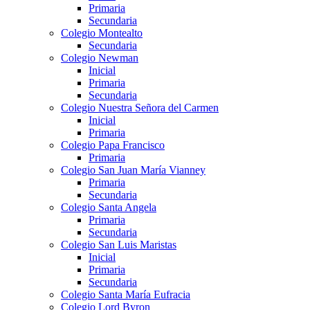
Primaria
Secundaria
Colegio Montealto
Secundaria
Colegio Newman
Inicial
Primaria
Secundaria
Colegio Nuestra Señora del Carmen
Inicial
Primaria
Colegio Papa Francisco
Primaria
Colegio San Juan María Vianney
Primaria
Secundaria
Colegio Santa Angela
Primaria
Secundaria
Colegio San Luis Maristas
Inicial
Primaria
Secundaria
Colegio Santa María Eufracia
Colegio Lord Byron