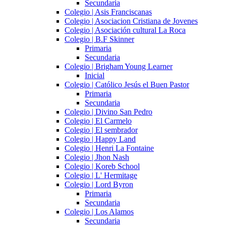
Secundaria
Colegio | Asis Franciscanas
Colegio | Asociacion Cristiana de Jovenes
Colegio | Asociación cultural La Roca
Colegio | B.F Skinner
Primaria
Secundaria
Colegio | Brigham Young Learner
Inicial
Colegio | Católico Jesús el Buen Pastor
Primaria
Secundaria
Colegio | Divino San Pedro
Colegio | El Carmelo
Colegio | El sembrador
Colegio | Happy Land
Colegio | Henri La Fontaine
Colegio | Jhon Nash
Colegio | Koreb School
Colegio | L' Hermitage
Colegio | Lord Byron
Primaria
Secundaria
Colegio | Los Alamos
Secundaria