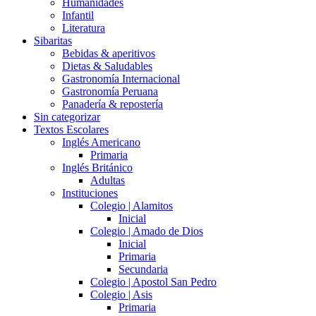
Humanidades
Infantil
Literatura
Sibaritas
Bebidas & aperitivos
Dietas & Saludables
Gastronomía Internacional
Gastronomía Peruana
Panadería & repostería
Sin categorizar
Textos Escolares
Inglés Americano
Primaria
Inglés Británico
Adultas
Instituciones
Colegio | Alamitos
Inicial
Colegio | Amado de Dios
Inicial
Primaria
Secundaria
Colegio | Apostol San Pedro
Colegio | Asis
Primaria