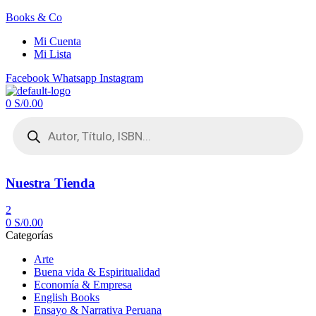
Books & Co
Mi Cuenta
Mi Lista
Facebook
Whatsapp
Instagram
Menú
0
S/
0.00
Búsqueda
de
productos
Nuestra Tienda
2
0
S/
0.00
Categorías
Arte
Buena vida & Espiritualidad
Economía & Empresa
English Books
Ensayo & Narrativa Peruana