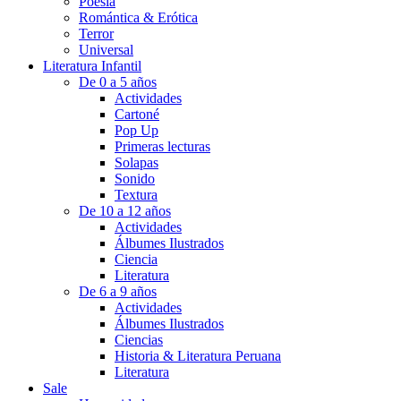
Poesía
Romántica & Erótica
Terror
Universal
Literatura Infantil
De 0 a 5 años
Actividades
Cartoné
Pop Up
Primeras lecturas
Solapas
Sonido
Textura
De 10 a 12 años
Actividades
Álbumes Ilustrados
Ciencia
Literatura
De 6 a 9 años
Actividades
Álbumes Ilustrados
Ciencias
Historia & Literatura Peruana
Literatura
Sale