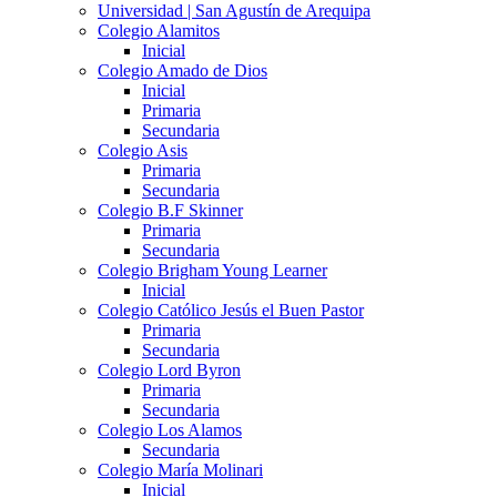
Universidad | San Agustín de Arequipa
Colegio Alamitos
Inicial
Colegio Amado de Dios
Inicial
Primaria
Secundaria
Colegio Asis
Primaria
Secundaria
Colegio B.F Skinner
Primaria
Secundaria
Colegio Brigham Young Learner
Inicial
Colegio Católico Jesús el Buen Pastor
Primaria
Secundaria
Colegio Lord Byron
Primaria
Secundaria
Colegio Los Alamos
Secundaria
Colegio María Molinari
Inicial