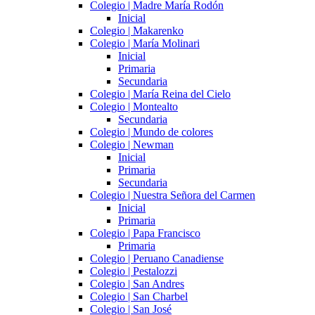
Colegio | Madre María Rodón
Inicial
Colegio | Makarenko
Colegio | María Molinari
Inicial
Primaria
Secundaria
Colegio | María Reina del Cielo
Colegio | Montealto
Secundaria
Colegio | Mundo de colores
Colegio | Newman
Inicial
Primaria
Secundaria
Colegio | Nuestra Señora del Carmen
Inicial
Primaria
Colegio | Papa Francisco
Primaria
Colegio | Peruano Canadiense
Colegio | Pestalozzi
Colegio | San Andres
Colegio | San Charbel
Colegio | San José