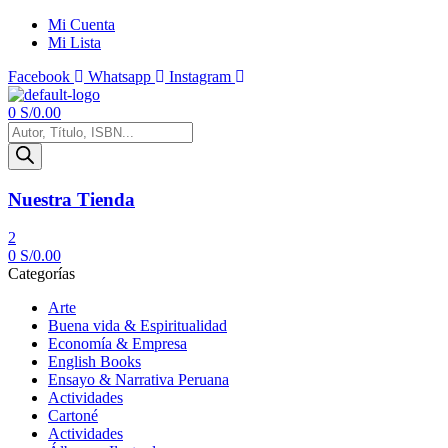
Mi Cuenta
Mi Lista
Facebook
Whatsapp
Instagram
Menú
0
S/
0.00
Búsqueda
de
productos
Nuestra Tienda
2
0
S/
0.00
Categorías
Arte
Buena vida & Espiritualidad
Economía & Empresa
English Books
Ensayo & Narrativa Peruana
Actividades
Cartoné
Actividades