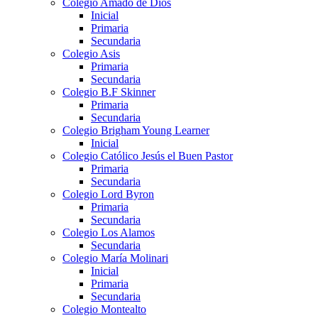
Colegio Amado de Dios
Inicial
Primaria
Secundaria
Colegio Asis
Primaria
Secundaria
Colegio B.F Skinner
Primaria
Secundaria
Colegio Brigham Young Learner
Inicial
Colegio Católico Jesús el Buen Pastor
Primaria
Secundaria
Colegio Lord Byron
Primaria
Secundaria
Colegio Los Alamos
Secundaria
Colegio María Molinari
Inicial
Primaria
Secundaria
Colegio Montealto