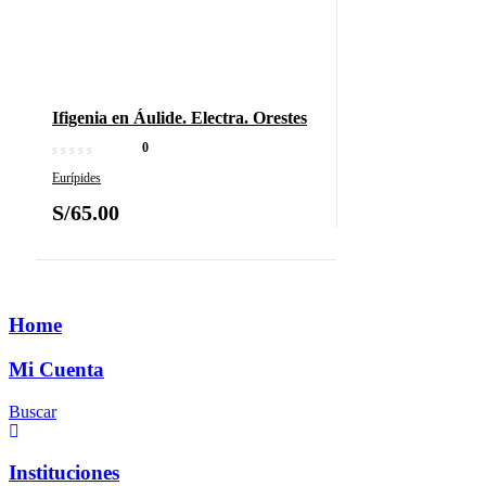
Ifigenia en Áulide. Electra. Orestes
0
Eurípides
S/
65.00
Home
Mi Cuenta
Buscar
Instituciones