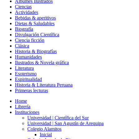
Álbumes Ilustrados
Ciencias
Actividades
Bebidas & aperitivos
Dietas & Saludables
Biografía
Divulgación Científica
Ciencia ficción
Clásica
Historia & Biografías
Humanidades
Ilustrados & Novela gráfica
Literatura
Esoterismo
Espiritualidad
Historia & Literatura Peruana
Primeras lecturas
Home
Librería
Instituciones
Universidad | Científica del Sur
Universidad | San Agustín de Arequipa
Colegio Alamitos
Inicial