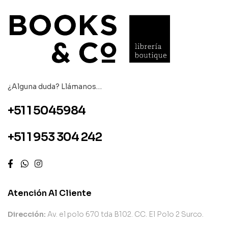
¿Alguna duda? Llámanos…
+51 1 5045984
+51 1 953 304 242
Atención Al Cliente
Dirección:
Av. el polo 670 tda B102. CC. El Polo 2 Surco.