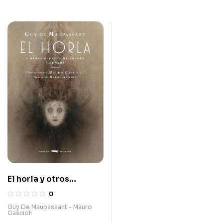
El horla y otros
cuentos de locura y
0
horror
Guy De Maupassant - Mauro
Cascioli