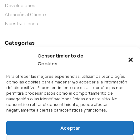
Devoluciones
Atención al Cliente
Nuestra Tienda
Categorías
Best Sellers
Consentimiento de
Mejor Valorados
Cookies
Top de la Semana
Para ofrecer las mejores experiencias, utilizamos tecnologías
Libros en Oferta
como las cookies para almacenar y/o acceder a la información
del dispositivo. El consentimiento de estas tecnologías nos
Novedades
permitirá procesar datos como el comportamiento de
navegación o las identificaciones únicas en este sitio. No
consentir o retirar el consentimiento, puede afectar
negativamente a ciertas características y funciones.
Copyright © 2025 Books & Co. Todos los derechos
Aceptar
reservados.