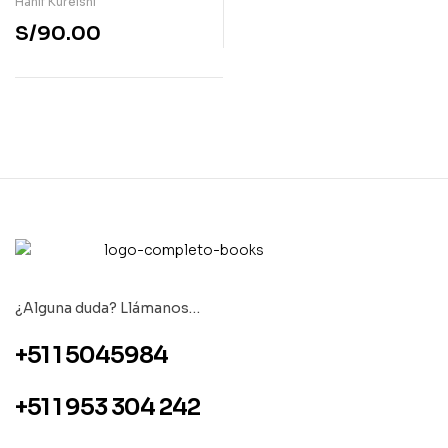
Hanif Kureishi
S/
90.00
¿Alguna duda? Llámanos…
+51 1 5045984
+51 1 953 304 242