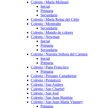
Colegio | María Molinari
Inicial
Primaria
Secundaria
Colegio | María Reina del Cielo
Colegio | Montealto
Secundaria
Colegio | Mundo de colores
Colegio | Newman
Inicial
Primaria
Secundaria
Colegio | Nuestra Señora del Carmen
Inicial
Primaria
Colegio | Papa Francisco
Primaria
Colegio | Peruano Canadiense
Colegio | Pestalozzi
Colegio | San Andres
Colegio | San Charbel
Colegio | San José
Colegio | San Juan Bautista
Colegio | San Juan María Vianney
Primaria