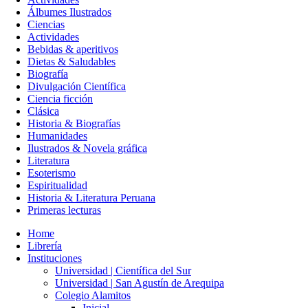
Álbumes Ilustrados
Ciencias
Actividades
Bebidas & aperitivos
Dietas & Saludables
Biografía
Divulgación Científica
Ciencia ficción
Clásica
Historia & Biografías
Humanidades
Ilustrados & Novela gráfica
Literatura
Esoterismo
Espiritualidad
Historia & Literatura Peruana
Primeras lecturas
Home
Librería
Instituciones
Universidad | Científica del Sur
Universidad | San Agustín de Arequipa
Colegio Alamitos
Inicial