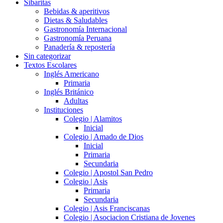
Sibaritas
Bebidas & aperitivos
Dietas & Saludables
Gastronomía Internacional
Gastronomía Peruana
Panadería & repostería
Sin categorizar
Textos Escolares
Inglés Americano
Primaria
Inglés Británico
Adultas
Instituciones
Colegio | Alamitos
Inicial
Colegio | Amado de Dios
Inicial
Primaria
Secundaria
Colegio | Apostol San Pedro
Colegio | Asis
Primaria
Secundaria
Colegio | Asis Franciscanas
Colegio | Asociacion Cristiana de Jovenes