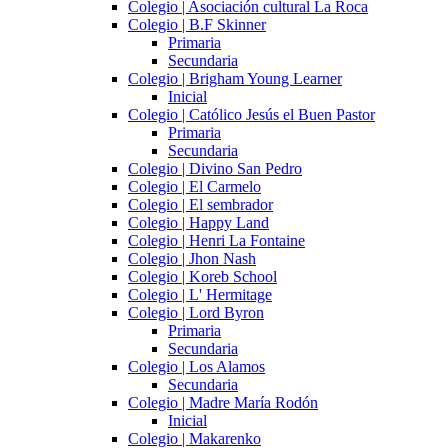
Colegio | Asociación cultural La Roca
Colegio | B.F Skinner
Primaria
Secundaria
Colegio | Brigham Young Learner
Inicial
Colegio | Católico Jesús el Buen Pastor
Primaria
Secundaria
Colegio | Divino San Pedro
Colegio | El Carmelo
Colegio | El sembrador
Colegio | Happy Land
Colegio | Henri La Fontaine
Colegio | Jhon Nash
Colegio | Koreb School
Colegio | L' Hermitage
Colegio | Lord Byron
Primaria
Secundaria
Colegio | Los Alamos
Secundaria
Colegio | Madre María Rodón
Inicial
Colegio | Makarenko