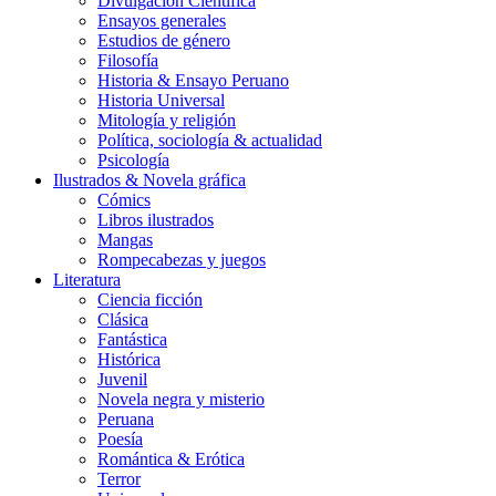
Divulgación Científica
Ensayos generales
Estudios de género
Filosofía
Historia & Ensayo Peruano
Historia Universal
Mitología y religión
Política, sociología & actualidad
Psicología
Ilustrados & Novela gráfica
Cómics
Libros ilustrados
Mangas
Rompecabezas y juegos
Literatura
Ciencia ficción
Clásica
Fantástica
Histórica
Juvenil
Novela negra y misterio
Peruana
Poesía
Romántica & Erótica
Terror