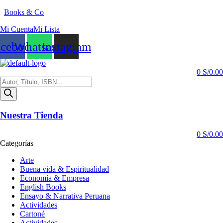
Books & Co
Mi Cuenta
Mi Lista
acebook
Whatsapp
Instagram
0
S/
0.00
Búsqueda
de
productos
Nuestra Tienda
0
S/
0.00
Categorías
Arte
Buena vida & Espiritualidad
Economía & Empresa
English Books
Ensayo & Narrativa Peruana
Actividades
Cartoné
Actividades