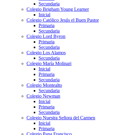
Secundaria
Colegio Brigham Young Learner
Inicial
Colegio Católico Jesús el Buen Pastor
Primaria
Secundaria
Colegio Lord Byron
Primaria
Secundaria
Colegio Los Alamos
Secundaria
Colegio María Molinari
Inicial
Primaria
Secundaria
Colegio Montealto
Secundaria
Colegio Newman
Inicial
Primaria
Secundaria
Colegio Nuestra Señora del Carmen
Inicial
Primaria
Colegio Papa Francisco