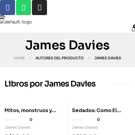
James Davies
HOME
AUTORES DEL PRODUCTO
JAMES DAVIES
Libros por James Davies
Mitos, monstruos y
Sedados: Como El
caos en la Grecia
Capitalismo Moderno
0
0
antigua
Creo La Crisis de Salud
James Davies
James Davies
Mental