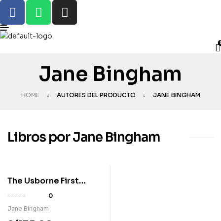
Jane Bingham
HOME
AUTORES DEL PRODUCTO
JANE BINGHAM
Libros por Jane Bingham
The Usborne First
Illustrated English
0
Dictionary a
Jane Bingham