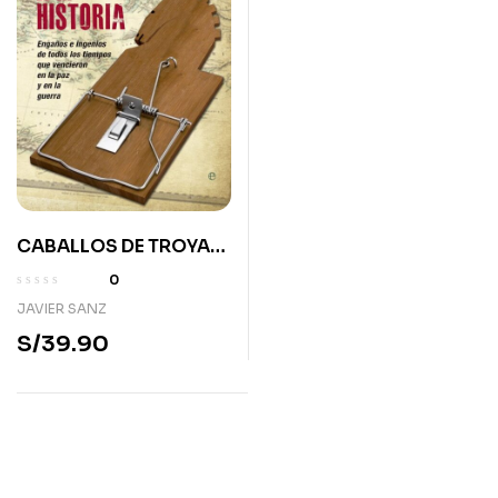
CABALLOS DE TROYA
DE LA HISTORIA:
0
ENGAÑOS E INGENIOS
JAVIER SANZ
DE TODOS LOS
S/
39.90
TIEMPOS QUE
VENCIERON EN EL
AMOR Y