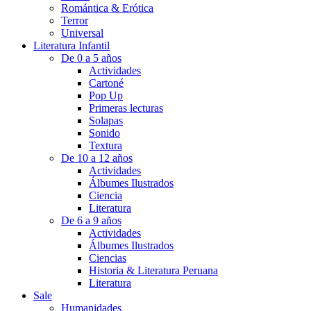
Romántica & Erótica
Terror
Universal
Literatura Infantil
De 0 a 5 años
Actividades
Cartoné
Pop Up
Primeras lecturas
Solapas
Sonido
Textura
De 10 a 12 años
Actividades
Álbumes Ilustrados
Ciencia
Literatura
De 6 a 9 años
Actividades
Álbumes Ilustrados
Ciencias
Historia & Literatura Peruana
Literatura
Sale
Humanidades