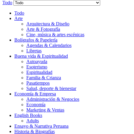
Todo
Todo
Arte
Arquitectura & Diseño
Arte & Fotografía
Cine, música & artes escénicas
Bolígrafos & Papelería
Agendas & Calendarios
Libretas
Buena vida & Espiritualidad
Autoayuda
Esoterismo
Espiritualidad
Familia & Crianza
Pasatiempos
Salud, deporte & bienestar
Economía & Empresa
Administración & Negocios
Economía
Marketing & Ventas
English Books
Adults
Ensayo & Narrativa Peruana
Historia & Biografías