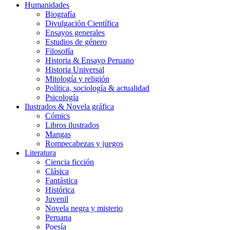
Humanidades
Biografía
Divulgación Científica
Ensayos generales
Estudios de género
Filosofía
Historia & Ensayo Peruano
Historia Universal
Mitología y religión
Política, sociología & actualidad
Psicología
Ilustrados & Novela gráfica
Cómics
Libros ilustrados
Mangas
Rompecabezas y juegos
Literatura
Ciencia ficción
Clásica
Fantástica
Histórica
Juvenil
Novela negra y misterio
Peruana
Poesía