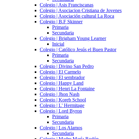
Colegio | Asis Franciscanas
Colegio | Asociacion Cristiana de Jovenes
Colegio | Asociación cultural La Roca
Colegio | B.F Skinner
Primaria
Secundaria
Colegio | Brigham Young Learner
Inicial
Colegio | Católico Jesús el Buen Pastor
Primaria
Secundaria
Colegio | Divino San Pedro
Colegio | El Carmelo
Colegio | El sembrador
Colegio | Happy Land
Colegio | Henri La Fontaine
Colegio | Jhon Nash
Colegio | Koreb School
Colegio | L' Hermitage
Colegio | Lord Byron
Primaria
Secundaria
Colegio | Los Alamos
Secundaria
Colegio | Madre María Rodón