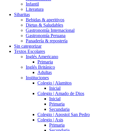
Infantil
Literatura
Sibaritas
Bebidas & aperitivos
Dietas & Saludables
Gastronomía Internacional
Gastronomía Peruana
Panadería & repostería
Sin categorizar
Textos Escolares
Inglés Americano
Primaria
Inglés Británico
Adultas
Instituciones
Colegio | Alamitos
Inicial
Colegio | Amado de Dios
Inicial
Primaria
Secundaria
Colegio | Apostol San Pedro
Colegio | Asis
Primaria
Secundaria