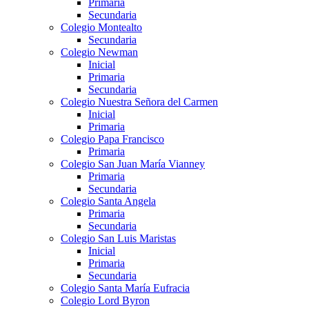
Primaria
Secundaria
Colegio Montealto
Secundaria
Colegio Newman
Inicial
Primaria
Secundaria
Colegio Nuestra Señora del Carmen
Inicial
Primaria
Colegio Papa Francisco
Primaria
Colegio San Juan María Vianney
Primaria
Secundaria
Colegio Santa Angela
Primaria
Secundaria
Colegio San Luis Maristas
Inicial
Primaria
Secundaria
Colegio Santa María Eufracia
Colegio Lord Byron