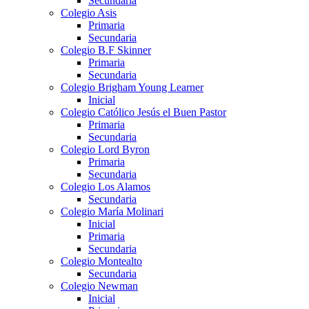
Secundaria
Colegio Asis
Primaria
Secundaria
Colegio B.F Skinner
Primaria
Secundaria
Colegio Brigham Young Learner
Inicial
Colegio Católico Jesús el Buen Pastor
Primaria
Secundaria
Colegio Lord Byron
Primaria
Secundaria
Colegio Los Alamos
Secundaria
Colegio María Molinari
Inicial
Primaria
Secundaria
Colegio Montealto
Secundaria
Colegio Newman
Inicial