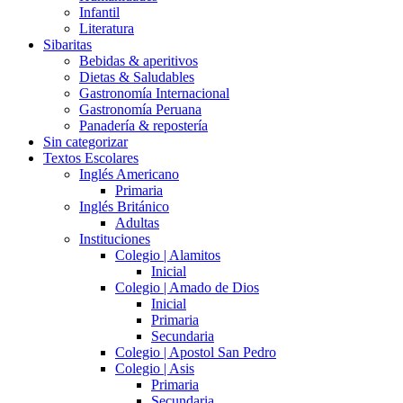
Infantil
Literatura
Sibaritas
Bebidas & aperitivos
Dietas & Saludables
Gastronomía Internacional
Gastronomía Peruana
Panadería & repostería
Sin categorizar
Textos Escolares
Inglés Americano
Primaria
Inglés Británico
Adultas
Instituciones
Colegio | Alamitos
Inicial
Colegio | Amado de Dios
Inicial
Primaria
Secundaria
Colegio | Apostol San Pedro
Colegio | Asis
Primaria
Secundaria