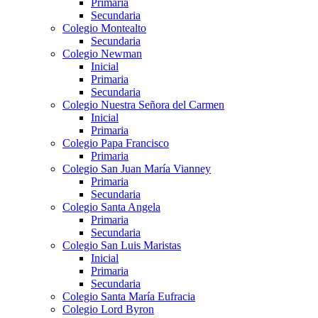
Primaria
Secundaria
Colegio Montealto
Secundaria
Colegio Newman
Inicial
Primaria
Secundaria
Colegio Nuestra Señora del Carmen
Inicial
Primaria
Colegio Papa Francisco
Primaria
Colegio San Juan María Vianney
Primaria
Secundaria
Colegio Santa Angela
Primaria
Secundaria
Colegio San Luis Maristas
Inicial
Primaria
Secundaria
Colegio Santa María Eufracia
Colegio Lord Byron