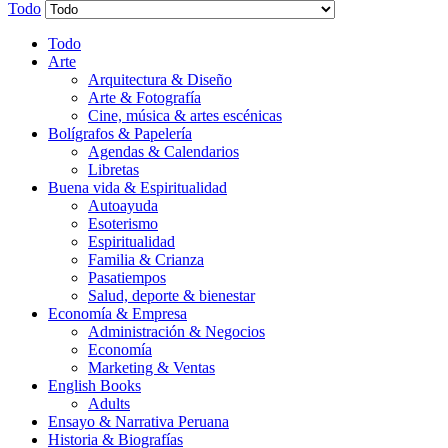
Todo
Todo
Arte
Arquitectura & Diseño
Arte & Fotografía
Cine, música & artes escénicas
Bolígrafos & Papelería
Agendas & Calendarios
Libretas
Buena vida & Espiritualidad
Autoayuda
Esoterismo
Espiritualidad
Familia & Crianza
Pasatiempos
Salud, deporte & bienestar
Economía & Empresa
Administración & Negocios
Economía
Marketing & Ventas
English Books
Adults
Ensayo & Narrativa Peruana
Historia & Biografías