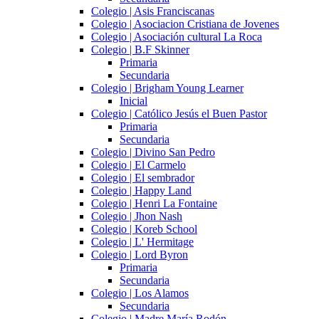
Colegio | Asis Franciscanas
Colegio | Asociacion Cristiana de Jovenes
Colegio | Asociación cultural La Roca
Colegio | B.F Skinner
Primaria
Secundaria
Colegio | Brigham Young Learner
Inicial
Colegio | Católico Jesús el Buen Pastor
Primaria
Secundaria
Colegio | Divino San Pedro
Colegio | El Carmelo
Colegio | El sembrador
Colegio | Happy Land
Colegio | Henri La Fontaine
Colegio | Jhon Nash
Colegio | Koreb School
Colegio | L' Hermitage
Colegio | Lord Byron
Primaria
Secundaria
Colegio | Los Alamos
Secundaria
Colegio | Madre María Rodón