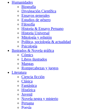
Humanidades
Biografía
Divulgación Científica
Ensayos generales
Estudios de género
Filosofía
Historia & Ensayo Peruano
Historia Universal
Mitología y religión
Política, sociología & actualidad
Psicología
Ilustrados & Novela gráfica
Cómics
Libros ilustrados
Mangas
Rompecabezas y juegos
Literatura
Ciencia ficción
Clásica
Fantástica
Histórica
Juvenil
Novela negra y misterio
Peruana
Poesía