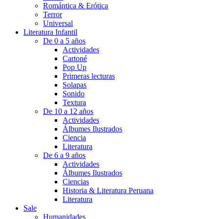
Romántica & Erótica
Terror
Universal
Literatura Infantil
De 0 a 5 años
Actividades
Cartoné
Pop Up
Primeras lecturas
Solapas
Sonido
Textura
De 10 a 12 años
Actividades
Álbumes Ilustrados
Ciencia
Literatura
De 6 a 9 años
Actividades
Álbumes Ilustrados
Ciencias
Historia & Literatura Peruana
Literatura
Sale
Humanidades