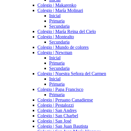
Colegio | Makarenko
Colegio | María Molinari
Inicial
Primaria
Secundaria
Colegio | María Reina del Cielo
Colegio | Montealto
Secundaria
Colegio | Mundo de colores
Colegio | Newman
Inicial
Primaria
Secundaria
Colegio | Nuestra Señora del Carmen
Inicial
Primaria
Colegio | Papa Francisco
Primaria
Colegio | Peruano Canadiense
Colegio | Pestalozzi
Colegio | San Andres
Colegio | San Charbel
Colegio | San José
Colegio | San Juan Bautista