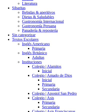
Literatura
Sibaritas
Bebidas & aperitivos
Dietas & Saludables
Gastronomía Internacional
Gastronomía Peruana
Panadería & repostería
Sin categorizar
Textos Escolares
Inglés Americano
Primaria
Inglés Británico
Adultas
Instituciones
Colegio | Alamitos
Inicial
Colegio | Amado de Dios
Inicial
Primaria
Secundaria
Colegio | Apostol San Pedro
Colegio | Asis
Primaria
Secundaria
Colegio | Asis Franciscanas