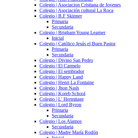
Colegio | Asociacion Cristiana de Jovenes
Colegio | Asociación cultural La Roca
Colegio | B.F Skinner
Primaria
Secundaria
Colegio | Brigham Young Learner
Inicial
Colegio | Católico Jesús el Buen Pastor
Primaria
Secundaria
Colegio | Divino San Pedro
Colegio | El Carmelo
Colegio | El sembrador
Colegio | Happy Land
Colegio | Henri La Fontaine
Colegio | Jhon Nash
Colegio | Koreb School
Colegio | L' Hermitage
Colegio | Lord Byron
Primaria
Secundaria
Colegio | Los Alamos
Secundaria
Colegio | Madre María Rodón
Inicial