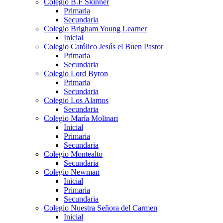
Colegio B.F Skinner
Primaria
Secundaria
Colegio Brigham Young Learner
Inicial
Colegio Católico Jesús el Buen Pastor
Primaria
Secundaria
Colegio Lord Byron
Primaria
Secundaria
Colegio Los Alamos
Secundaria
Colegio María Molinari
Inicial
Primaria
Secundaria
Colegio Montealto
Secundaria
Colegio Newman
Inicial
Primaria
Secundaria
Colegio Nuestra Señora del Carmen
Inicial