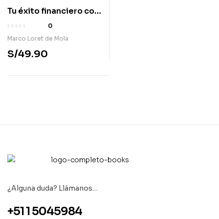
Tu éxito financiero con
manzanitas
0
Marco Loret de Mola
S/
49.90
¿Alguna duda? Llámanos…
+51 1 5045984