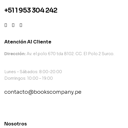
+51 1 953 304 242
Atención Al Cliente
Dirección:
Av. el polo 670 tda B102. CC. El Polo 2 Surco.
Lunes – Sábados: 8:00-20:00
Domingos: 10:00 – 19:00
contacto@bookscompany.pe
contact@example.com
Nosotros