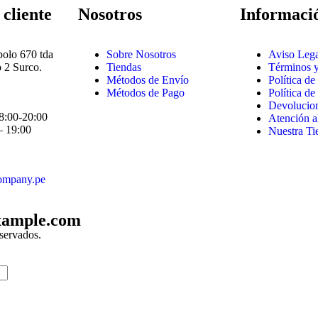
 cliente
Nosotros
Informaci
polo 670 tda
Sobre Nosotros
Aviso Lega
 2 Surco.
Tiendas
Términos 
Métodos de Envío
Política de
Métodos de Pago
Política d
Devolucio
8:00-20:00
Atención a
– 19:00
Nuestra Ti
ompany.pe
xample.com
servados.