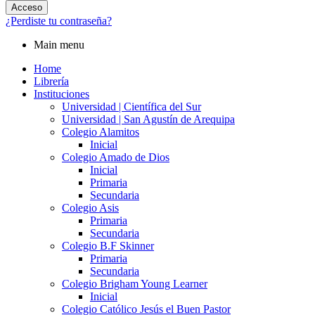
Acceso
¿Perdiste tu contraseña?
Main menu
Home
Librería
Instituciones
Universidad | Científica del Sur
Universidad | San Agustín de Arequipa
Colegio Alamitos
Inicial
Colegio Amado de Dios
Inicial
Primaria
Secundaria
Colegio Asis
Primaria
Secundaria
Colegio B.F Skinner
Primaria
Secundaria
Colegio Brigham Young Learner
Inicial
Colegio Católico Jesús el Buen Pastor