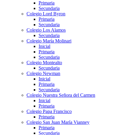
Primaria
Secundaria
Colegio Lord Byron
Primaria
Secundaria
Colegio Los Alamos
Secundaria
Colegio María Molinari
Inicial
Primaria
Secundaria
Colegio Montealto
Secundaria
Colegio Newman
Inicial
Primaria
Secundaria
Colegio Nuestra Señora del Carmen
Inicial
Primaria
Colegio Papa Francisco
Primaria
Colegio San Juan María Vianney
Primaria
Secundaria