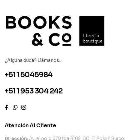
¿Alguna duda? Llámanos…
+51 1 5045984
+51 1 953 304 242
Atención Al Cliente
Dirección:
Av. el polo 670 tda B102. CC. El Polo 2 Surco.