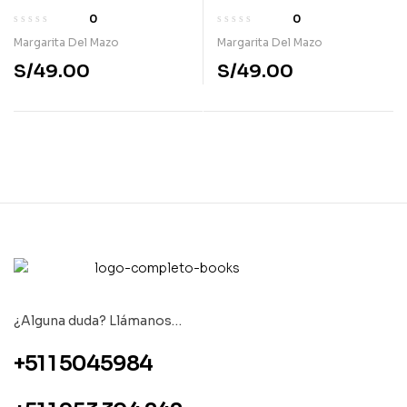
Megabú 1 – Vacaciones
Megabú 2 – Una clase
0
0
con monstruo
con monstruo
Margarita Del Mazo
Margarita Del Mazo
S/
49.00
S/
49.00
¿Alguna duda? Llámanos…
+51 1 5045984