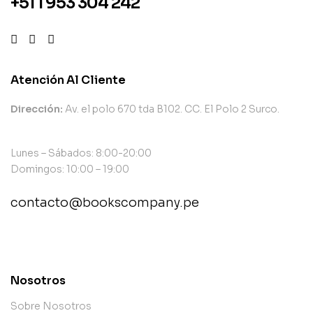
+51 1 953 304 242
Atención Al Cliente
Dirección:
Av. el polo 670 tda B102. CC. El Polo 2 Surco.
Lunes – Sábados: 8:00-20:00
Domingos: 10:00 – 19:00
contacto@bookscompany.pe
contact@example.com
Nosotros
Sobre Nosotros