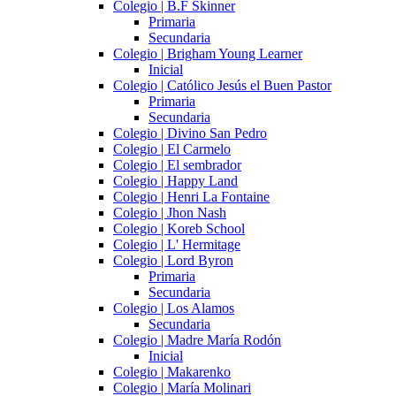
Colegio | B.F Skinner
Primaria
Secundaria
Colegio | Brigham Young Learner
Inicial
Colegio | Católico Jesús el Buen Pastor
Primaria
Secundaria
Colegio | Divino San Pedro
Colegio | El Carmelo
Colegio | El sembrador
Colegio | Happy Land
Colegio | Henri La Fontaine
Colegio | Jhon Nash
Colegio | Koreb School
Colegio | L' Hermitage
Colegio | Lord Byron
Primaria
Secundaria
Colegio | Los Alamos
Secundaria
Colegio | Madre María Rodón
Inicial
Colegio | Makarenko
Colegio | María Molinari