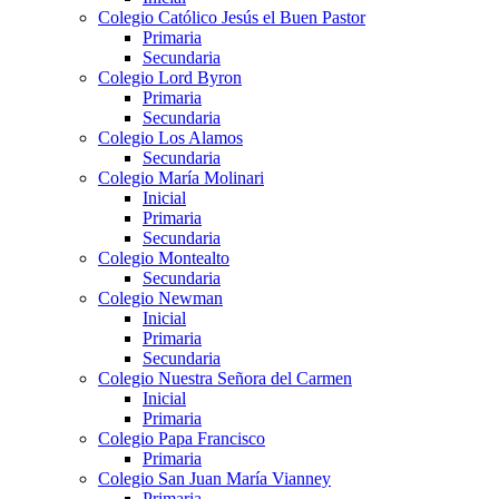
Colegio Católico Jesús el Buen Pastor
Primaria
Secundaria
Colegio Lord Byron
Primaria
Secundaria
Colegio Los Alamos
Secundaria
Colegio María Molinari
Inicial
Primaria
Secundaria
Colegio Montealto
Secundaria
Colegio Newman
Inicial
Primaria
Secundaria
Colegio Nuestra Señora del Carmen
Inicial
Primaria
Colegio Papa Francisco
Primaria
Colegio San Juan María Vianney
Primaria