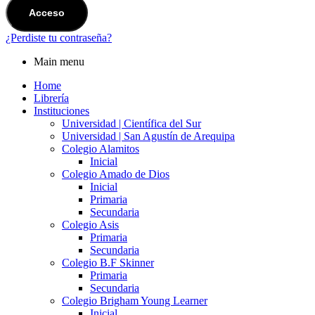
Acceso
¿Perdiste tu contraseña?
Main menu
Home
Librería
Instituciones
Universidad | Científica del Sur
Universidad | San Agustín de Arequipa
Colegio Alamitos
Inicial
Colegio Amado de Dios
Inicial
Primaria
Secundaria
Colegio Asis
Primaria
Secundaria
Colegio B.F Skinner
Primaria
Secundaria
Colegio Brigham Young Learner
Inicial