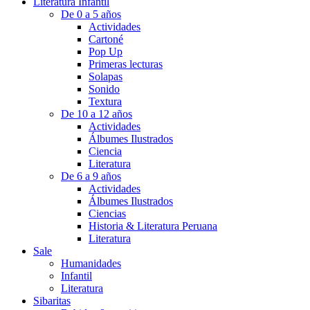
Literatura Infantil
De 0 a 5 años
Actividades
Cartoné
Pop Up
Primeras lecturas
Solapas
Sonido
Textura
De 10 a 12 años
Actividades
Álbumes Ilustrados
Ciencia
Literatura
De 6 a 9 años
Actividades
Álbumes Ilustrados
Ciencias
Historia & Literatura Peruana
Literatura
Sale
Humanidades
Infantil
Literatura
Sibaritas