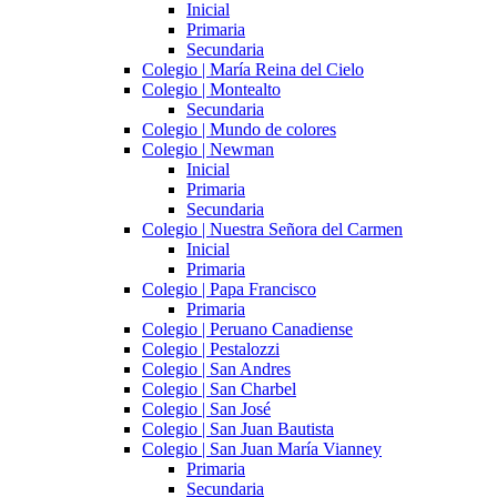
Inicial
Primaria
Secundaria
Colegio | María Reina del Cielo
Colegio | Montealto
Secundaria
Colegio | Mundo de colores
Colegio | Newman
Inicial
Primaria
Secundaria
Colegio | Nuestra Señora del Carmen
Inicial
Primaria
Colegio | Papa Francisco
Primaria
Colegio | Peruano Canadiense
Colegio | Pestalozzi
Colegio | San Andres
Colegio | San Charbel
Colegio | San José
Colegio | San Juan Bautista
Colegio | San Juan María Vianney
Primaria
Secundaria