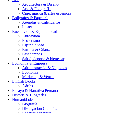
Arquitectura & Diseño
Arte & Fotografía
Cine, música & artes escénicas
Bolígrafos & Papelería
Agendas & Calendarios
Libretas
Buena vida & Espiritualidad
Autoayuda
Esoterismo
Espiritualidad
Familia & Crianza
Pasatiempos
Salud, deporte & bienestar
Economía & Empresa
Administración & Negocios
Economía
Marketing & Ventas
English Books
Adults
Ensayo & Narrativa Peruana
Historia & Biografías
Humanidades
Biografía
Divulgación Científica