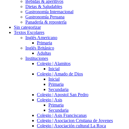
Bebidas & aperitivos
Dietas & Saludables
Gastronomía Internacional
Gastronomía Peruana
Panadería & repostería
Sin categorizar
Textos Escolares
Inglés Americano
Primaria
Inglés Británico
Adultas
Instituciones
Colegio | Alamitos
Inicial
Colegio | Amado de Dios
Inicial
Primaria
Secundaria
Colegio | Apostol San Pedro
Colegio | Asis
Primaria
Secundaria
Colegio | Asis Franciscanas
Colegio | Asociacion Cristiana de Jovenes
Colegio | Asociación cultural La Roca