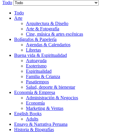
Todo
Todo
Arte
Arquitectura & Diseño
Arte & Fotografía
Cine, música & artes escénicas
Bolígrafos & Papelería
Agendas & Calendarios
Libretas
Buena vida & Espiritualidad
Autoayuda
Esoterismo
Espiritualidad
Familia & Crianza
Pasatiempos
Salud, deporte & bienestar
Economía & Empresa
Administración & Negocios
Economía
Marketing & Ventas
English Books
Adults
Ensayo & Narrativa Peruana
Historia & Biografías