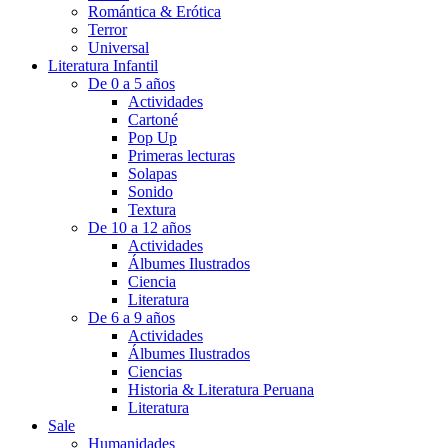
Romántica & Erótica
Terror
Universal
Literatura Infantil
De 0 a 5 años
Actividades
Cartoné
Pop Up
Primeras lecturas
Solapas
Sonido
Textura
De 10 a 12 años
Actividades
Álbumes Ilustrados
Ciencia
Literatura
De 6 a 9 años
Actividades
Álbumes Ilustrados
Ciencias
Historia & Literatura Peruana
Literatura
Sale
Humanidades