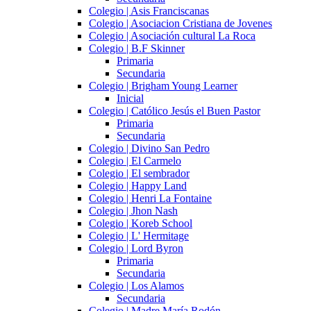
Colegio | Asis Franciscanas
Colegio | Asociacion Cristiana de Jovenes
Colegio | Asociación cultural La Roca
Colegio | B.F Skinner
Primaria
Secundaria
Colegio | Brigham Young Learner
Inicial
Colegio | Católico Jesús el Buen Pastor
Primaria
Secundaria
Colegio | Divino San Pedro
Colegio | El Carmelo
Colegio | El sembrador
Colegio | Happy Land
Colegio | Henri La Fontaine
Colegio | Jhon Nash
Colegio | Koreb School
Colegio | L' Hermitage
Colegio | Lord Byron
Primaria
Secundaria
Colegio | Los Alamos
Secundaria
Colegio | Madre María Rodón