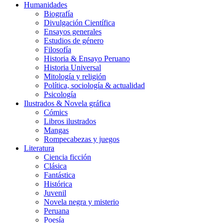
Humanidades
Biografía
Divulgación Científica
Ensayos generales
Estudios de género
Filosofía
Historia & Ensayo Peruano
Historia Universal
Mitología y religión
Política, sociología & actualidad
Psicología
Ilustrados & Novela gráfica
Cómics
Libros ilustrados
Mangas
Rompecabezas y juegos
Literatura
Ciencia ficción
Clásica
Fantástica
Histórica
Juvenil
Novela negra y misterio
Peruana
Poesía