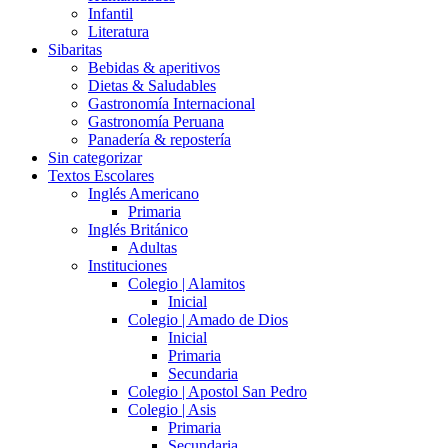
Infantil
Literatura
Sibaritas
Bebidas & aperitivos
Dietas & Saludables
Gastronomía Internacional
Gastronomía Peruana
Panadería & repostería
Sin categorizar
Textos Escolares
Inglés Americano
Primaria
Inglés Británico
Adultas
Instituciones
Colegio | Alamitos
Inicial
Colegio | Amado de Dios
Inicial
Primaria
Secundaria
Colegio | Apostol San Pedro
Colegio | Asis
Primaria
Secundaria