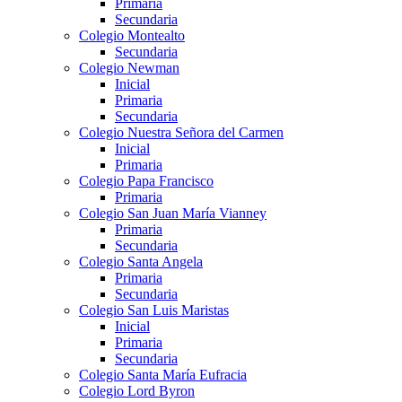
Primaria
Secundaria
Colegio Montealto
Secundaria
Colegio Newman
Inicial
Primaria
Secundaria
Colegio Nuestra Señora del Carmen
Inicial
Primaria
Colegio Papa Francisco
Primaria
Colegio San Juan María Vianney
Primaria
Secundaria
Colegio Santa Angela
Primaria
Secundaria
Colegio San Luis Maristas
Inicial
Primaria
Secundaria
Colegio Santa María Eufracia
Colegio Lord Byron