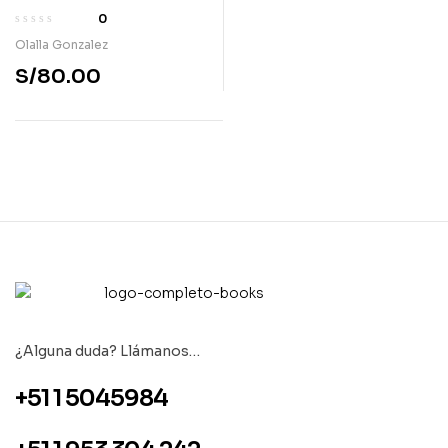
0
Olalla Gonzalez
S/
80.00
¿Alguna duda? Llámanos…
+51 1 5045984