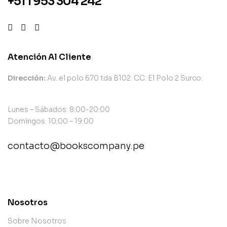
+51 1 953 304 242
Atención Al Cliente
Dirección:
Av. el polo 670 tda B102. CC. El Polo 2 Surco.
Lunes – Sábados: 8:00-20:00
Domingos: 10:00 – 19:00
contacto@bookscompany.pe
contact@example.com
Nosotros
Sobre Nosotros