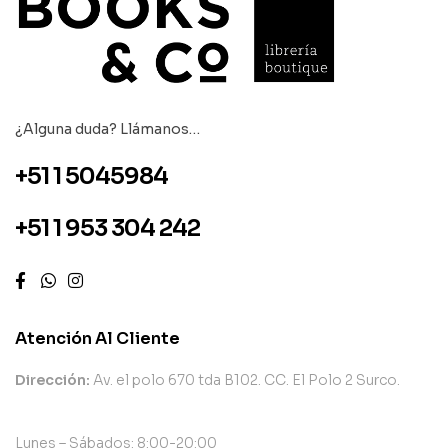
¿Alguna duda? Llámanos…
+51 1 5045984
+51 1 953 304 242
Atención Al Cliente
Dirección:
Av. el polo 670 tda B102. CC. El Polo 2 Surco.
Lunes – Sábados: 8:00-20:00