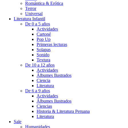
Romántica & Erótica
Terror
Universal
Literatura Infantil
De 0 a 5 años
Actividades
Cartoné
Pop Up
Primeras lecturas
Solapas
Sonido
Textura
De 10 a 12 años
Actividades
Álbumes Ilustrados
Ciencia
Literatura
De 6 a 9 años
Actividades
Álbumes Ilustrados
Ciencias
Historia & Literatura Peruana
Literatura
Sale
Humanidades