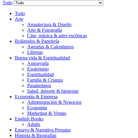
Todo
Todo
Arte
Arquitectura & Diseño
Arte & Fotografía
Cine, música & artes escénicas
Bolígrafos & Papelería
Agendas & Calendarios
Libretas
Buena vida & Espiritualidad
Autoayuda
Esoterismo
Espiritualidad
Familia & Crianza
Pasatiempos
Salud, deporte & bienestar
Economía & Empresa
Administración & Negocios
Economía
Marketing & Ventas
English Books
Adults
Ensayo & Narrativa Peruana
Historia & Biografías