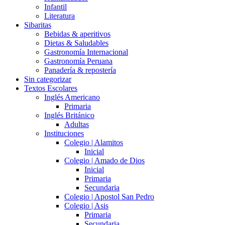
Infantil
Literatura
Sibaritas
Bebidas & aperitivos
Dietas & Saludables
Gastronomía Internacional
Gastronomía Peruana
Panadería & repostería
Sin categorizar
Textos Escolares
Inglés Americano
Primaria
Inglés Británico
Adultas
Instituciones
Colegio | Alamitos
Inicial
Colegio | Amado de Dios
Inicial
Primaria
Secundaria
Colegio | Apostol San Pedro
Colegio | Asis
Primaria
Secundaria