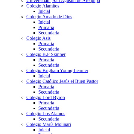
Universidad | San Agustín de Arequipa
Colegio Alamitos
Inicial
Colegio Amado de Dios
Inicial
Primaria
Secundaria
Colegio Asis
Primaria
Secundaria
Colegio B.F Skinner
Primaria
Secundaria
Colegio Brigham Young Learner
Inicial
Colegio Católico Jesús el Buen Pastor
Primaria
Secundaria
Colegio Lord Byron
Primaria
Secundaria
Colegio Los Alamos
Secundaria
Colegio María Molinari
Inicial