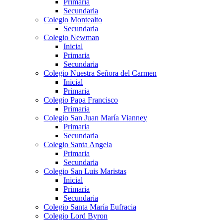
Primaria
Secundaria
Colegio Montealto
Secundaria
Colegio Newman
Inicial
Primaria
Secundaria
Colegio Nuestra Señora del Carmen
Inicial
Primaria
Colegio Papa Francisco
Primaria
Colegio San Juan María Vianney
Primaria
Secundaria
Colegio Santa Angela
Primaria
Secundaria
Colegio San Luis Maristas
Inicial
Primaria
Secundaria
Colegio Santa María Eufracia
Colegio Lord Byron