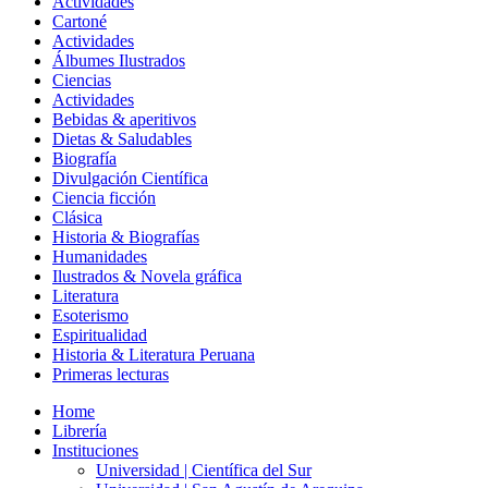
Actividades
Cartoné
Actividades
Álbumes Ilustrados
Ciencias
Actividades
Bebidas & aperitivos
Dietas & Saludables
Biografía
Divulgación Científica
Ciencia ficción
Clásica
Historia & Biografías
Humanidades
Ilustrados & Novela gráfica
Literatura
Esoterismo
Espiritualidad
Historia & Literatura Peruana
Primeras lecturas
Home
Librería
Instituciones
Universidad | Científica del Sur