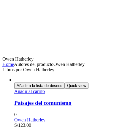
Owen Hatherley
Home
Autores del producto
Owen Hatherley
Libros por Owen Hatherley
Añadir a la lista de deseos
Quick view
Añadir al carrito
Paisajes del comunismo
0
Owen Hatherley
S/
123.00