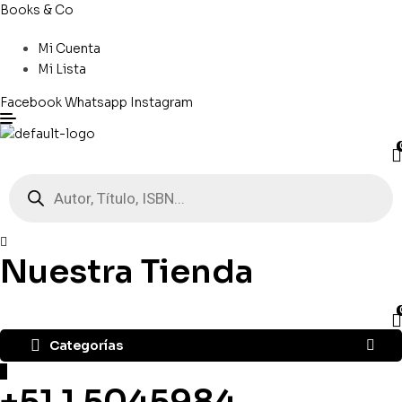
Books & Co
Mi Cuenta
Mi Lista
Facebook
Whatsapp
Instagram
Búsqueda
de
productos
Nuestra Tienda
Categorías
+51 1 5045984