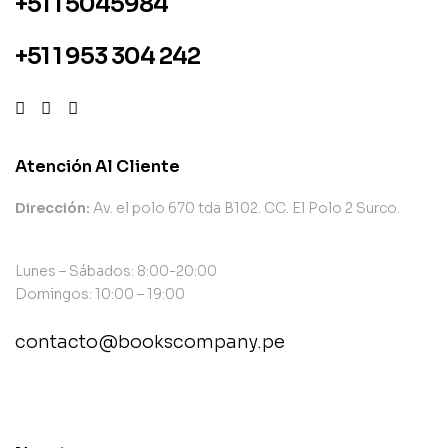
+51 1 5045984
+51 1 953 304 242
Atención Al Cliente
Dirección:
Av. el polo 670 tda B102. CC. El Polo 2 Surco.
Lunes – Sábados: 8:00-20:00
Domingos: 10:00 – 19:00
contacto@bookscompany.pe
contact@example.com