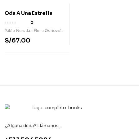
Oda A Una Estrella
0
Pablo Neruda - Elena Odriozola
S/
67.00
¿Alguna duda? Llámanos…