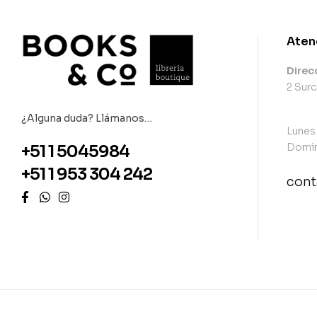
Aten
Direc
2 Surc
¿Alguna duda? Llámanos…
Lunes
Domin
+51 1 5045984
+51 1 953 304 242
con
con