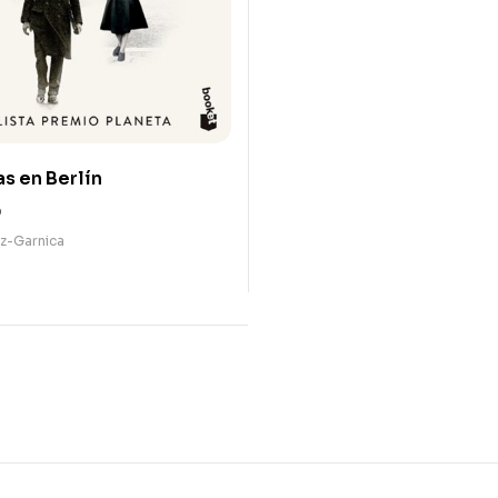
as en Berlín
0
z-Garnica