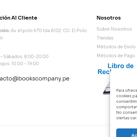
ción Al Cliente
Nosotros
Sobre Nosotros
ción:
Av. el polo 670 tda B102. CC. El Polo
o.
Tiendas
Métodos de Envío
Métodos de Pago
 – Sábados: 8:00-20:00
gos: 10:00 – 19:00
tacto@bookscompany.pe
Para ofrec
tact@example.com
cookies pa
consentimi
comportami
No consent
ciertas car
Ac