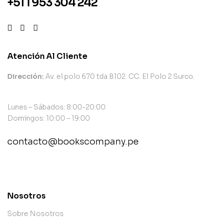
+51 1 953 304 242
Atención Al Cliente
Dirección:
Av. el polo 670 tda B102. CC. El Polo 2 Surco.
Lunes – Sábados: 8:00-20:00
Domingos: 10:00 – 19:00
contacto@bookscompany.pe
contact@example.com
Nosotros
Sobre Nosotros