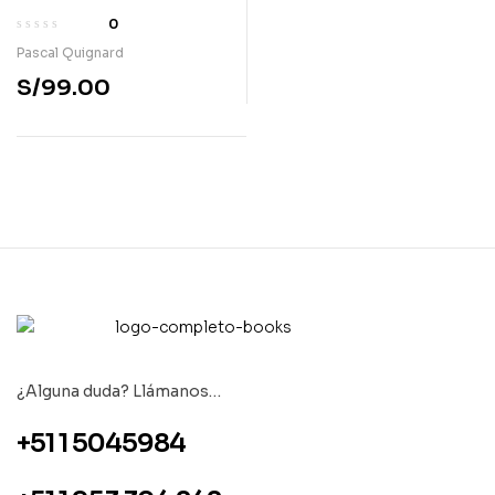
Chambord
0
Pascal Quignard
S/
99.00
¿Alguna duda? Llámanos…
+51 1 5045984